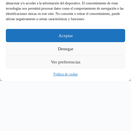
almacenar y/o acceder a la información del dispositivo. El consentimiento de estas
tecnologías nos permitirá procesar datos como el comportamiento de navegación o las
identificaciones únicas en este sitio. No consentir o retirar el consentimiento, puede
PRÓXIMOS SHOWS ⇨ STAND-UP COMEDY
afectar negativamente a ciertas características y funciones.
TOUR
Aceptar
Denegar
MONTREAL 🇨🇦 LATIN COMEDY FEST
Ver preferencias
MUY PRONTO
Política de cookie
ENTRADAS PRONTO A LA VENTA
OTTAWA, CA 🇨🇦 LATIN COMEDY FEST
MUY PRONTO
ENTRADAS PRONTO A LA VENTA