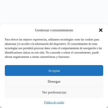
contacto@rdelbufalo.com
Gestionar consentimiento
© Ricardo Del Bufalo [oceanwp_date] -
Diseño & Desarrollo
Para ofrecer las mejores experiencias, utilizamos tecnologías como las cookies para
almacenar y/o acceder a la información del dispositivo. El consentimiento de estas
por FV
tecnologías nos permitirá procesar datos como el comportamiento de navegación o las
identificaciones únicas en este sitio. No consentir o retirar el consentimiento, puede
afectar negativamente a ciertas características y funciones.
Aceptar
Denegar
contacto@rdelbufalo.com
Ricardo Del Bufalo © 2026 - Diseño & Desarrollo por
FV
Ver preferencias
Política de cookie