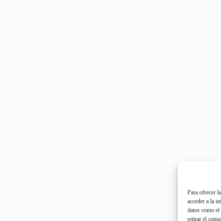
Para ofrecer l
acceder a la i
datos como el 
retirar el cons